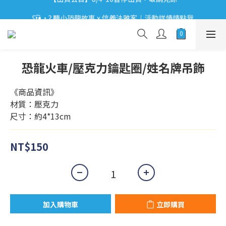
【出貨公告】8/4-16暫停出貨，敬請見諒
ʕ•͡ᴥ•ʔ 聽小恐龍故事 x 信義法雅客｜活動詳情請點我
ʕ•͡ᴥ•ʔ 【優惠相報】登入會員享更多優惠。
【出貨公告】8/4-16暫停出貨，敬請見諒
恐龍火車/壓克力鑰匙圈/姓名牌吊飾
《商品資訊》
材質：壓克力
尺寸：約4*13cm
NT$150
加入購物車
立即購買