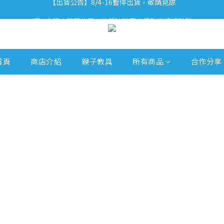
【出貨公告】8/4-16暫停出貨，敬請見諒
ʕ•͡ᴥ•ʔ 聽小恐龍故事 x 信義法雅客｜活動詳情請點我
ʕ•͡ᴥ•ʔ 【優惠相報】登入會員享更多優惠。
【出貨公告】8/4-16暫停出貨，敬請見諒
首頁
商店介紹
親子教具
所有商品
合作分享