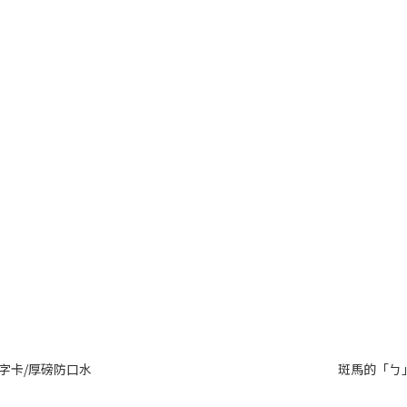
字卡/厚磅防口水
斑馬的「ㄅ