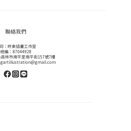
聯絡我們
司：咚東插畫工作室
統編：87044928
員林市南平里南平街157號7樓
gartillustration@gmail.com