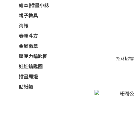
繪本|插畫小誌
親子教具
海報
春聯斗方
金屬徽章
壓克力鑰匙圈
招財招福
娃娃鑰匙圈
插畫周邊
貼紙類