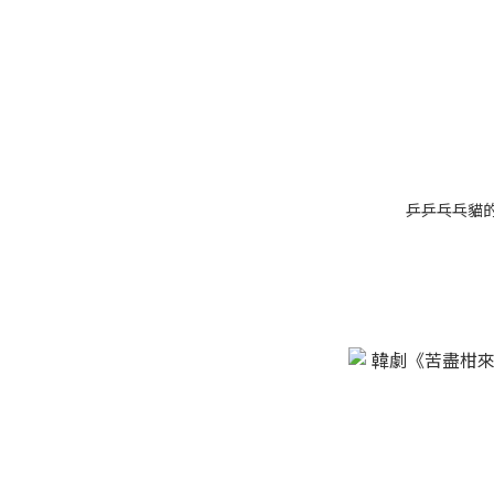
乒乒乓乓貓