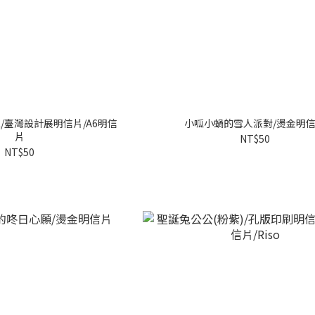
/臺灣設計展明信片/A6明信
小呱小蝸的雪人派對/燙金明
片
NT$50
NT$50