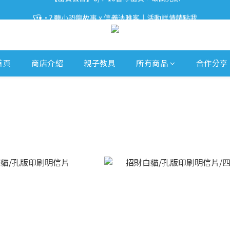
ʕ•͡ᴥ•ʔ 聽小恐龍故事 x 信義法雅客｜活動詳情請點我
【出貨公告】8/4-16暫停出貨，敬請見諒
ʕ•͡ᴥ•ʔ 【優惠相報】登入會員享更多優惠。
【出貨公告】8/4-16暫停出貨，敬請見諒
首頁
商店介紹
親子教具
所有商品
合作分享