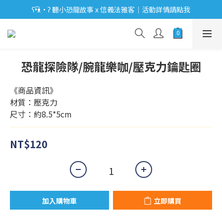
ʕ•͡ᴥ•ʔ 聽小恐龍故事 x 信義法雅客｜活動詳情請點我
【出貨公告】8/4-16暫停出貨，敬請見諒
ʕ•͡ᴥ•ʔ 【優惠相報】登入會員享更多優惠。
【出貨公告】8/4-16暫停出貨，敬請見諒
恐龍探險隊/腕龍樂咖/壓克力鑰匙圈
《商品資訊》
材質：壓克力
尺寸：約8.5*5cm
NT$120
加入購物車
立即購買