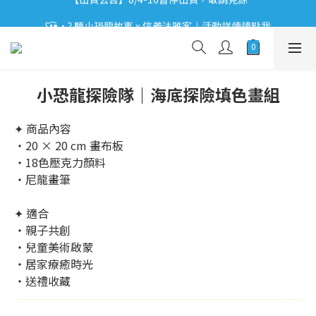
【出貨公告】8/4-16暫停出貨，敬請見諒
ʕ•͡ᴥ•ʔ 聽小恐龍故事 x 信義法雅客｜活動詳情請點我
ʕ•͡ᴥ•ʔ 【優惠相報】登入會員享更多優惠。
【出貨公告】8/4-16暫停出貨，敬請見諒
小恐龍探險隊｜海底探險填色畫組
✦ 商品內容
・20 × 20 cm 畫布板
・18色壓克力顏料
・尼龍畫筆
✦ 適合
・親子共創
・兒童美術啟蒙
・居家療癒時光
・送禮收藏