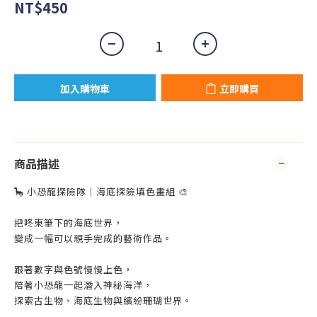
NT$450
加入購物車
立即購買
商品描述
🦕 小恐龍探險隊｜海底探險填色畫組 🎨
把咚東筆下的海底世界，
變成一幅可以親手完成的藝術作品。
跟著數字與色號慢慢上色，
陪著小恐龍一起潛入神秘海洋，
探索古生物、海底生物與繽紛珊瑚世界。