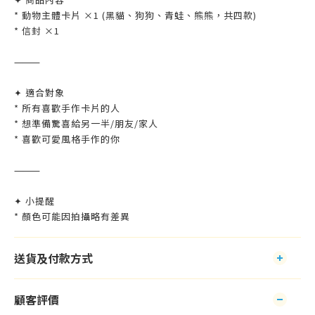
* 動物主體卡片 ×1 (黑貓、狗狗、青蛙、熊熊，共四款)
* 信封 ×1
⸻
✦ 適合對象
* 所有喜歡手作卡片的人
* 想準備驚喜給另一半/朋友/家人
* 喜歡可愛風格手作的你
⸻
✦ 小提醒
* 顏色可能因拍攝略有差異
送貨及付款方式
顧客評價