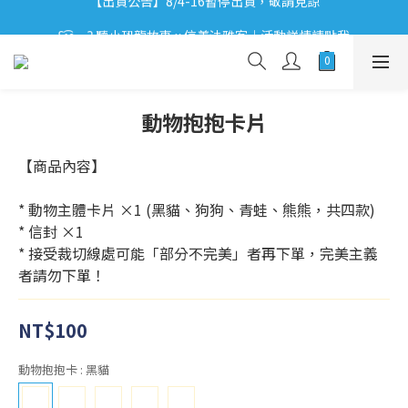
【出貨公告】8/4-16暫停出貨，敬請見諒
ʕ•͡ᴥ•ʔ 聽小恐龍故事 x 信義法雅客｜活動詳情請點我
ʕ•͡ᴥ•ʔ 【優惠相報】登入會員享更多優惠。
【出貨公告】8/4-16暫停出貨，敬請見諒
動物抱抱卡片
【商品內容】
* 動物主體卡片 ×1 (黑貓、狗狗、青蛙、熊熊，共四款)
* 信封 ×1
* 接受裁切線處可能「部分不完美」者再下單，完美主義
者請勿下單！
NT$100
動物抱抱卡
: 黑貓