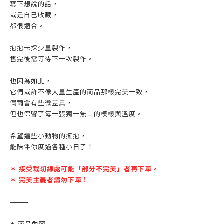
寫下想說的話，
或是自己收藏，
都很適合。
抱抱卡採少量製作，
售完後需等待下一次製作。
也因為如此，
它們或許不像大量生產的商品那樣完美一致，
偶爾會有些微差異，
但也保留了每一張獨一無二的模樣與溫度。
希望這些小動物的擁抱，
能陪伴你度過各種小日子！
＊ 接受裁切線處可能「部分不完美」者再下單。
＊ 完美主義者請勿下單！
⸻
✦ 商品內容