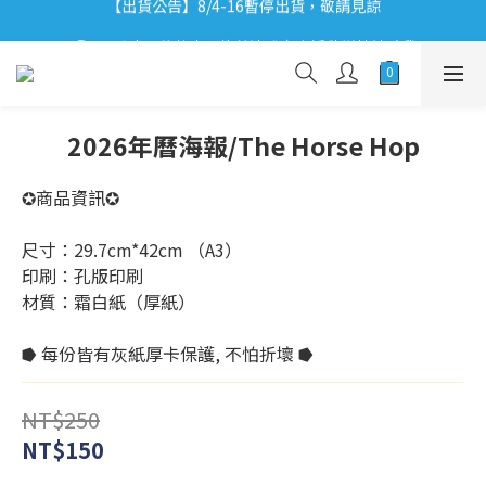
【出貨公告】8/4-16暫停出貨，敬請見諒
【出貨公告】8/4-16暫停出貨，敬請見諒
ʕ•͡ᴥ•ʔ 聽小恐龍故事 x 信義法雅客｜活動詳情請點我
ʕ•͡ᴥ•ʔ 【優惠相報】登入會員享更多優惠。
【出貨公告】8/4-16暫停出貨，敬請見諒
2026年曆海報/The Horse Hop
✪商品資訊✪
尺寸：29.7cm*42cm （A3）
印刷：孔版印刷
材質：霜白紙（厚紙）
⭓ 每份皆有灰紙厚卡保護, 不怕折壞 ⭓
NT$250
NT$150