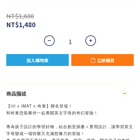
NT$1,680
NT$1,480
加入購物車
立即購買
商品描述
【liil x iMAT x 咚東】聯名登場！
和咚東恐龍夥伴一起勇闖英文字母的奇幻冒險！
⁡
專為孩子設計的學習好物，結合創意插畫＋實用設計，讓學習英文
字母變成一場快樂又充滿想像力的冒險！