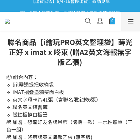
【出貨公告】8/4-16暫停出貨，敬請見諒
ʕ•͡ᴥ•ʔ 聽小恐龍故事 x 信義法雅客｜活動詳情請點我
ʕ•͡ᴥ•ʔ 【優惠相報】登入會員享更多優惠。
【出貨公告】8/4-16暫停出貨，敬請見諒
聯名商品【i繪玩PRO英文整理袋】蒔光
正好 x imat x 咚東 (贈A2英文海報無字
版乙張)
📦 組合內容：
🔹 liil霧透提把收納袋
🔹 iMAT摺疊塗鴉雙面白板
🔹 英文字母卡片41張（含聯名限定款6張）
🔹 聯名英文練習簿
🔹 磁性板擦白板筆
🎁 加贈：恐龍好友名牌吊飾（隨機一款）＋水性蠟筆（三
色一組）
🎁 加贈：咚東牌英文海報乙張 (無字版)