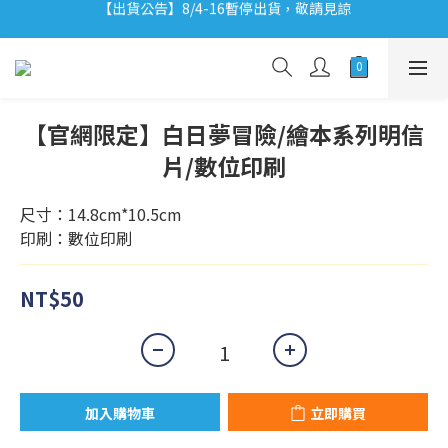
【出貨公告】8/4-16暫停出貨，敬請見諒
【出貨公告】8/4-16暫停出貨，敬請見諒
ʕ•͡ᴥ•ʔ 聽小恐龍故事 x 信義法雅客｜活動詳情請點我
ʕ•͡ᴥ•ʔ 【優惠相報】登入會員享更多優惠。
【出貨公告】8/4-16暫停出貨，敬請見諒
【官網限定】白日夢冒險/繪本系列明信
片/數位印刷
尺寸：14.8cm*10.5cm
印刷：數位印刷
NT$50
加入購物車
立即購買