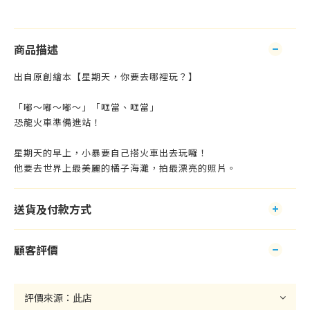
商品描述
出自原創繪本【星期天，你要去哪裡玩？】
「嘟～嘟～嘟～」「哐當、哐當」
恐龍火車準備進站！
星期天的早上，小暴要自己搭火車出去玩囉！
他要去世界上最美麗的橘子海灘，拍最漂亮的照片。
送貨及付款方式
顧客評價