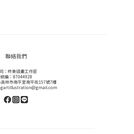
聯絡我們
司：咚東插畫工作室
統編：87044928
員林市南平里南平街157號7樓
gartillustration@gmail.com