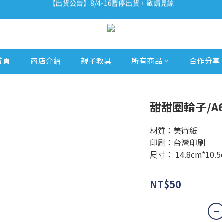
【出貨公告】8/4-16暫停出貨，敬請見諒
ʕ•͡ᴥ•ʔ 聽小恐龍故事 x 信義法雅客｜活動詳情請點我
ʕ•͡ᴥ•ʔ 【優惠相報】登入會員享更多優惠。
【出貨公告】8/4-16暫停出貨，敬請見諒
首頁
商店介紹
親子教具
所有商品
合作分享
甜甜圈輪子/A
材質：美術紙
印刷：台灣印刷
尺寸： 14.8cm*10.5
NT$50