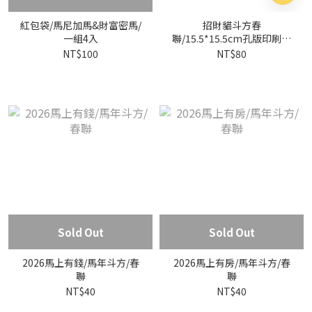
紅包袋/馬尼加馬&財富密馬/
招財貓斗方春
一組4入
聯/15.5*15.5cm孔版印刷海
報/活動眼睛
NT$100
NT$80
Sold Out
Sold Out
2026馬上有錢/馬年斗方/春
2026馬上有房/馬年斗方/春
聯
聯
NT$40
NT$40