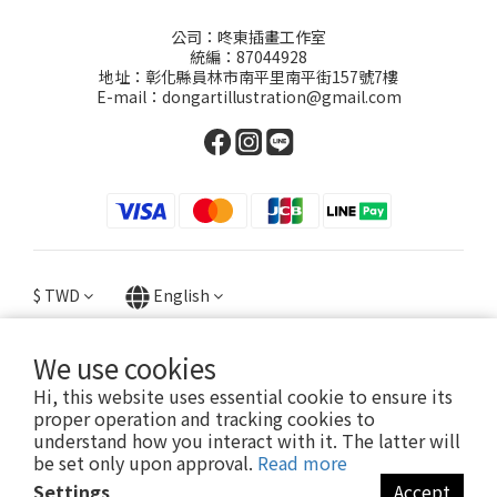
公司：咚東插畫工作室
統編：87044928
地址：彰化縣員林市南平里南平街157號7樓
E-mail：dongartillustration@gmail.com
$
TWD
English
We use cookies
Hi, this website uses essential cookie to ensure its
提醒您，我們不會以電話或簡訊方式通知變更付款方式。
proper operation and tracking cookies to
understand how you interact with it. The latter will
be set only upon approval.
Read more
Powered by Dong Dong
Settings
Accept