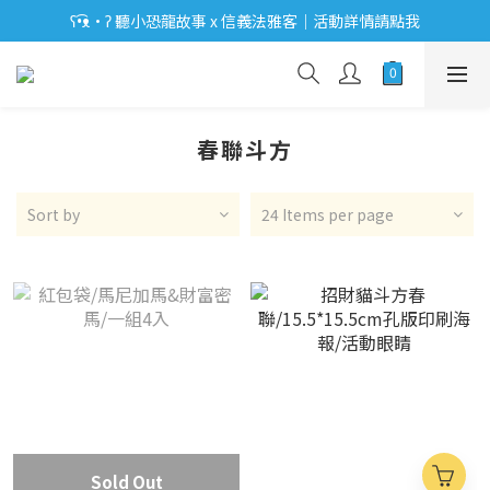
ʕ•͡ᴥ•ʔ 聽小恐龍故事 x 信義法雅客｜活動詳情請點我
【出貨公告】8/4-16暫停出貨，敬請見諒
ʕ•͡ᴥ•ʔ 【優惠相報】登入會員享更多優惠。
【出貨公告】8/4-16暫停出貨，敬請見諒
春聯斗方
Sort by
24 Items per page
Sold Out